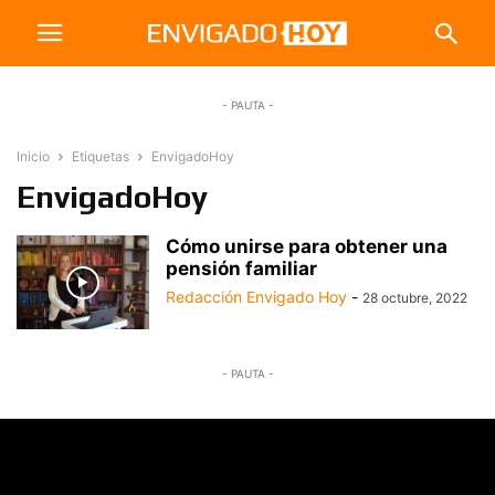
- PAUTA -
Inicio
Etiquetas
EnvigadoHoy
EnvigadoHoy
Cómo unirse para obtener una
pensión familiar
Redacción Envigado Hoy
-
28 octubre, 2022
- PAUTA -