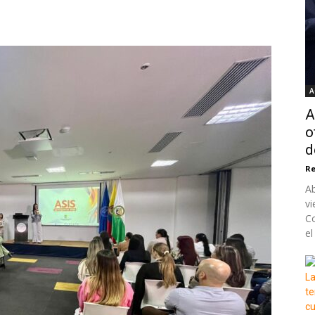
A
A
o
d
Re
Ab
vi
Co
el