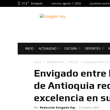
C
17.3
viernes, agosto 7, 2026
¿Quiénes somo
Envigado
Envigado
Hoy
|
Noticias
de
Envigado
INICIO
ACTUALIDAD
CULTURA
DEPORTES
Inicio
TENDENCIAS
SALUD
Envigado entre los
Envigado entre 
de Antioquia re
excelencia en s
Por
Redacción Envigado Hoy
-
3 octubre, 2025