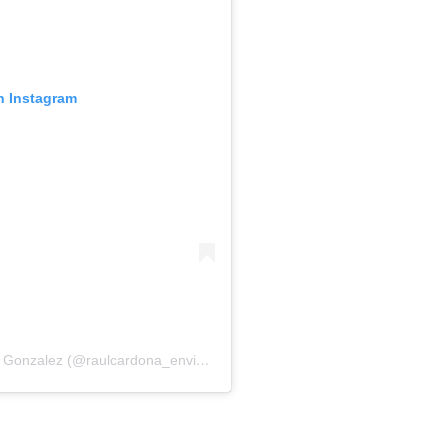
n Instagram
Una publicación compartida de Raul Cardona Gonzalez (@raulcardona_envigado)