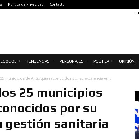
s?
Política de Privacidad
Contacto
-
NEGOCIOS
TENDENCIAS
PERSONAJES
POLÍTICA
OPINIÓN
 25 municipios de Antioquia reconocidos por su excelencia en...
los 25 municipios
conocidos por su
u gestión sanitaria