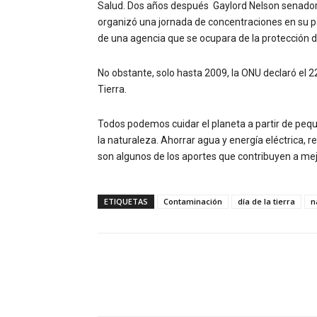
Salud. Dos años después Gaylord Nelson senador 
organizó una jornada de concentraciones en su paí
de una agencia que se ocupara de la protección 
No obstante, solo hasta 2009, la ONU declaró el 2
Tierra.
Todos podemos cuidar el planeta a partir de pe
la naturaleza. Ahorrar agua y energía eléctrica, r
son algunos de los aportes que contribuyen a mejora
ETIQUETAS
Contaminación
día de la tierra
n
Facebook
Compartir