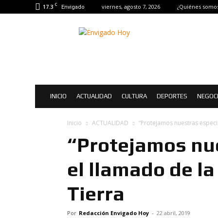
C
17.3
viernes, agosto 7, 2026
¿Quiénes somo
Envigado
Envigado
Hoy
|
Noticias
de
Envigado
INICIO
ACTUALIDAD
CULTURA
DEPORTES
NEGOC
Inicio
ACTUALIDAD
“Protejamos nuestras especie
“Protejamos nue
el llamado de la
Tierra
Por
Redacción Envigado Hoy
-
22 abril, 2019