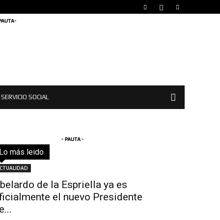
 PAUTA-
SERVICIO SOCIAL
- PAUTA -
Lo más leido
Todo
Destacado
Lo más popular
Más
CTUALIDAD
belardo de la Espriella ya es
ficialmente el nuevo Presidente
e...