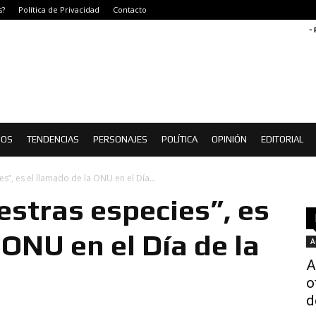
s?
Política de Privacidad
Contacto
-
IOS
TENDENCIAS
PERSONAJES
POLÍTICA
OPINIÓN
EDITORIAL
s”, es el llamado de la ONU en el Día...
stras especies”, es
 ONU en el Día de la
A
A
o
d