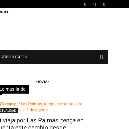
 PAUTA-
SERVICIO SOCIAL
- PAUTA -
Lo más leido
Todo
Destacado
Lo más popular
Más
CTUALIDAD
i viaja por Las Palmas, tenga en
uenta este cambio desde...