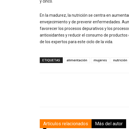
y cinco.
En la madurez, la nutrición se centra en aumenta
envejecimiento y de prevenir enfermedades. Aume
favorecer los procesos depurativos y los proceso
antioxidantes y reducir el consumo de producto
de los expertos para este ciclo de la vida.
ETIQUETAS
alimentación
mujeres
nutrición
Facebook
Compartir
Artículos relacionados
Más del autor