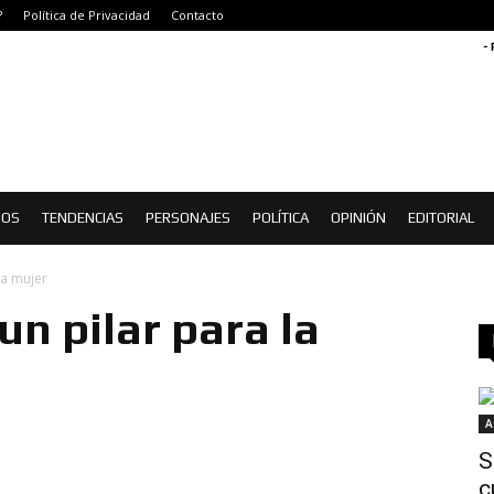
?
Política de Privacidad
Contacto
-
IOS
TENDENCIAS
PERSONAJES
POLÍTICA
OPINIÓN
EDITORIAL
la mujer
un pilar para la
A
S
c