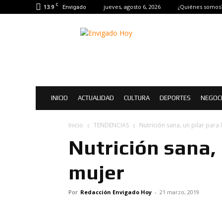
C
13.9
jueves, agosto 6, 2026
¿Quiénes somos
Envigado
Envigado
Hoy
|
Noticias
de
Envigado
INICIO
ACTUALIDAD
CULTURA
DEPORTES
NEGOC
Inicio
TENDENCIAS
Nutrición sana, un pilar para 
Nutrición sana, 
mujer
Por
Redacción Envigado Hoy
-
21 marzo, 2019