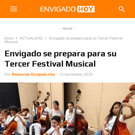
- PAUTA -
Inicio
ACTUALIDAD
Envigado se prepara para su Tercer Festival
Musical
Envigado se prepara para su
Tercer Festival Musical
Por
Redacción Envigado Hoy
-
13 noviembre, 2025