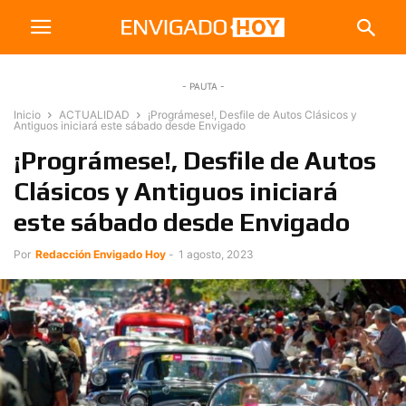
- PAUTA -
Inicio
ACTUALIDAD
¡Prográmese!, Desfile de Autos Clásicos y
Antiguos iniciará este sábado desde Envigado
¡Prográmese!, Desfile de Autos
Clásicos y Antiguos iniciará
este sábado desde Envigado
Por
Redacción Envigado Hoy
-
1 agosto, 2023