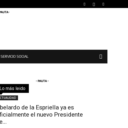
 PAUTA-
SERVICIO SOCIAL
- PAUTA -
Lo más leido
Todo
Destacado
Lo más popular
Más
CTUALIDAD
belardo de la Espriella ya es
ficialmente el nuevo Presidente
e...