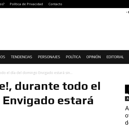
os?
Política de Privacidad
Contacto
-
IOS
TENDENCIAS
PERSONAJES
POLÍTICA
OPINIÓN
EDITORIAL
odo el día del domingo Envigado estará sin...
e!, durante todo el
 Envigado estará
A
A
o
d