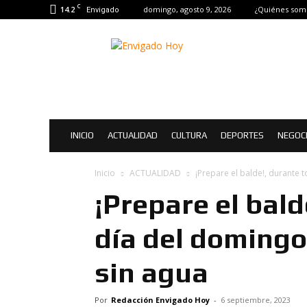
C
14.2
domingo, agosto 9, 2026
¿Quiénes som
Envigado
Envigado
Hoy
|
Noticias
de
Envigado
INICIO
ACTUALIDAD
CULTURA
DEPORTES
NEGOC
Inicio
ACTUALIDAD
¡Prepare el balde!, durante t
¡Prepare el bald
día del domingo
sin agua
Por
Redacción Envigado Hoy
-
6 septiembre, 2023