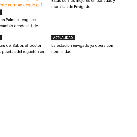
Estas son las mejores empanadas y
morcillas de Envigado
 Las Palmas, tenga en
 cambio desde el 1 de
ACTUALIDAD
urú del Sabor, el locutor
La estación Envigado ya opera con
s puertas del reguetón en
normalidad