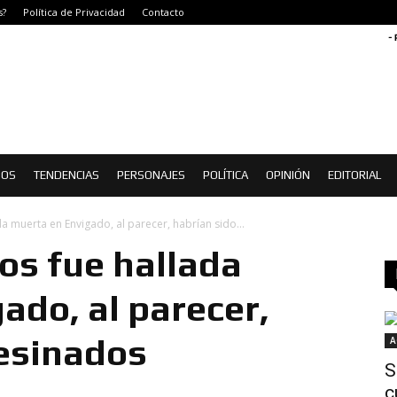
s?
Política de Privacidad
Contacto
-
IOS
TENDENCIAS
PERSONAJES
POLÍTICA
OPINIÓN
EDITORIAL
a muerta en Envigado, al parecer, habrían sido...
os fue hallada
ado, al parecer,
sesinados
A
S
c