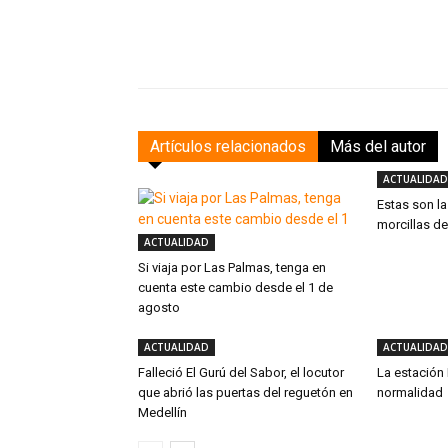
Facebook
Compartir
Artículos relacionados
Más del autor
ACTUALIDAD
Estas son l
morcillas d
ACTUALIDAD
Si viaja por Las Palmas, tenga en
cuenta este cambio desde el 1 de
agosto
ACTUALIDAD
ACTUALIDAD
Falleció El Gurú del Sabor, el locutor
La estación
que abrió las puertas del reguetón en
normalidad
Medellín