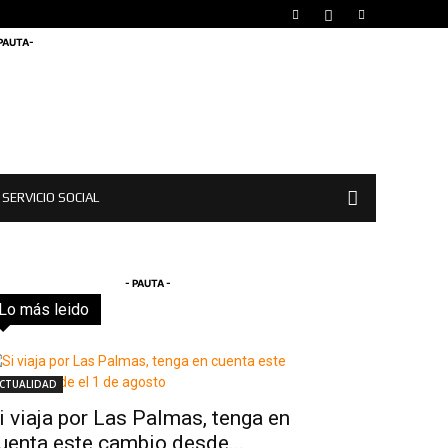
 PAUTA-
SERVICIO SOCIAL
- PAUTA -
Lo más leido
Todo
Destacado
Lo más popular
Más
CTUALIDAD
i viaja por Las Palmas, tenga en
uenta este cambio desde...