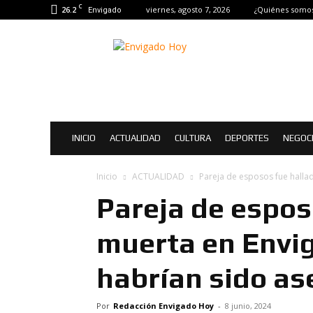
C
26.2
viernes, agosto 7, 2026
¿Quiénes somo
Envigado
Envigado
Hoy
|
Noticias
de
Envigado
INICIO
ACTUALIDAD
CULTURA
DEPORTES
NEGOC
Inicio
ACTUALIDAD
Pareja de esposos fue hallad
Pareja de espos
muerta en Envig
habrían sido a
Por
Redacción Envigado Hoy
-
8 junio, 2024