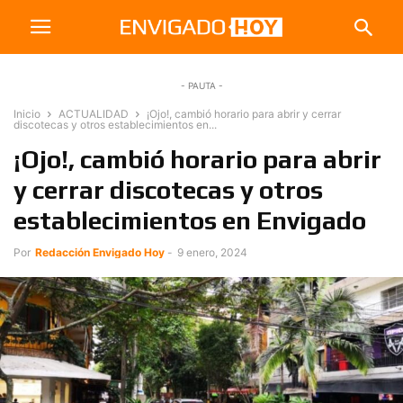
- PAUTA -
Inicio
ACTUALIDAD
¡Ojo!, cambió horario para abrir y cerrar
discotecas y otros establecimientos en...
¡Ojo!, cambió horario para abrir
y cerrar discotecas y otros
establecimientos en Envigado
Por
Redacción Envigado Hoy
-
9 enero, 2024