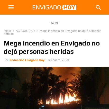
- PAUTA -
Inicio
ACTUALIDAD
Mega incendio en Envigado no dejó personas
heridas
Mega incendio en Envigado no
dejó personas heridas
Por
Redacción Envigado Hoy
-
30 enero, 2023