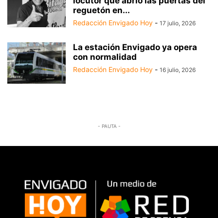
locutor que abrió las puertas del
reguetón en...
Redacción Envigado Hoy
-
17 julio, 2026
La estación Envigado ya opera
con normalidad
Redacción Envigado Hoy
-
16 julio, 2026
- PAUTA -