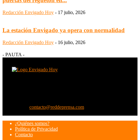
puertas del reguetón en...
Redacción Envigado Hoy
-
17 julio, 2026
La estación Envigado ya opera con normalidad
Redacción Envigado Hoy
-
16 julio, 2026
- PAUTA -
SOBRE NOSOTROS
En Envigado Hoy somos locales porque contamos las noticias que
te rodean, somos digitales porque amamos la tecnología que nos
acerca y somos ciudadanos porque tú eres el protagonista.
Contáctanos:
contacto@reddeprensa.com
SÍGUENOS
¿Quiénes somos?
Política de Privacidad
Contacto