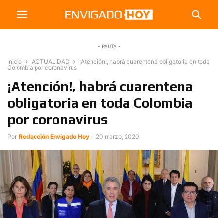
- PAUTA -
Inicio
ACTUALIDAD
¡Atención!, habrá cuarentena obligatoria en toda
Colombia por coronavirus
¡Atención!, habrá cuarentena
obligatoria en toda Colombia
por coronavirus
Por
Redacción Envigado Hoy
-
20 marzo, 2020