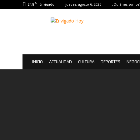
C
24.8
jueves, agosto 6, 2026
¿Quiénes somos
Envigado
Envigado
Hoy
|
Noticias
de
Envigado
INICIO
ACTUALIDAD
CULTURA
DEPORTES
NEGOC